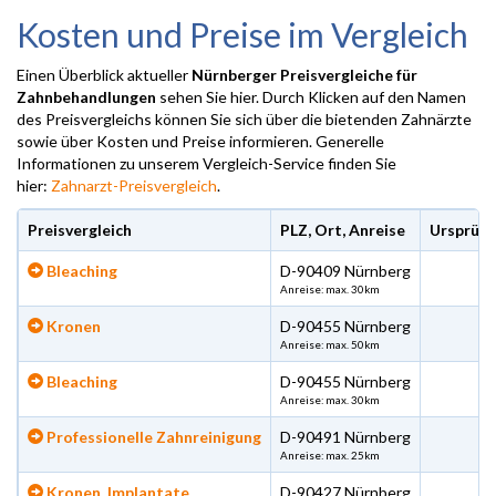
Kosten und Preise im Vergleich
Einen Überblick aktueller
Nürnberger Preisvergleiche für
Zahnbehandlungen
sehen Sie hier. Durch Klicken auf den Namen
des Preisvergleichs können Sie sich über die bietenden Zahnärzte
sowie über Kosten und Preise informieren. Generelle
Informationen zu unserem Vergleich-Service finden Sie
hier:
Zahnarzt-Preisvergleich
.
Preisvergleich
PLZ, Ort, Anreise
Ursprüng
Bleaching
D-90409 Nürnberg
Anreise: max. 30km
Kronen
D-90455 Nürnberg
Anreise: max. 50km
Bleaching
D-90455 Nürnberg
Anreise: max. 30km
Professionelle Zahnreinigung
D-90491 Nürnberg
Anreise: max. 25km
Kronen, Implantate
D-90427 Nürnberg