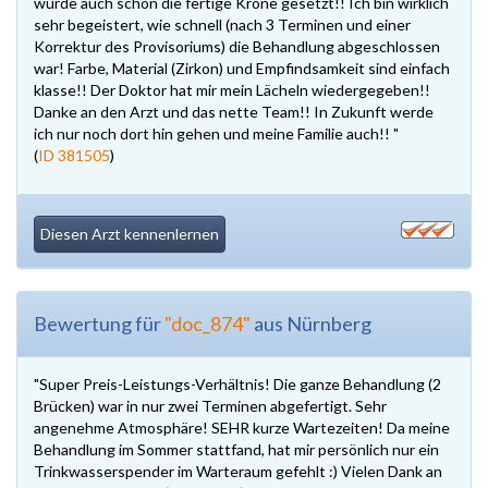
wurde auch schon die fertige Krone gesetzt!! Ich bin wirklich
sehr begeistert, wie schnell (nach 3 Terminen und einer
Korrektur des Provisoriums) die Behandlung abgeschlossen
war! Farbe, Material (Zirkon) und Empfindsamkeit sind einfach
klasse!! Der Doktor hat mir mein Lächeln wiedergegeben!!
Danke an den Arzt und das nette Team!! In Zukunft werde
ich nur noch dort hin gehen und meine Familie auch!! "
(
ID 381505
)
Diesen Arzt kennenlernen
Bewertung für
"doc_874"
aus Nürnberg
"Super Preis-Leistungs-Verhältnis! Die ganze Behandlung (2
Brücken) war in nur zwei Terminen abgefertigt. Sehr
angenehme Atmosphäre! SEHR kurze Wartezeiten! Da meine
Behandlung im Sommer stattfand, hat mir persönlich nur ein
Trinkwasserspender im Warteraum gefehlt :) Vielen Dank an