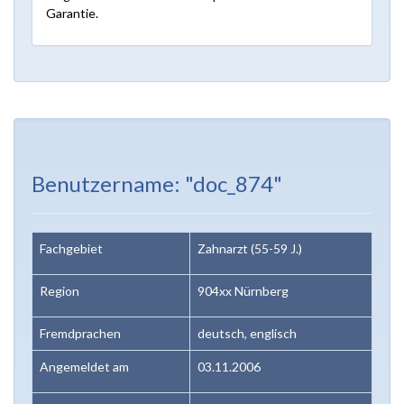
Garantie.
Benutzername: "doc_874"
Fachgebiet
Zahnarzt (55-59 J.)
Region
904xx Nürnberg
Fremdprachen
deutsch, englisch
Angemeldet am
03.11.2006