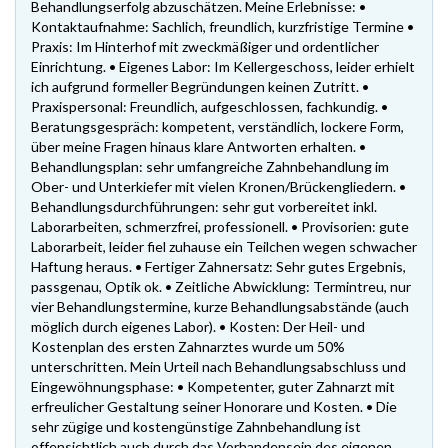
Behandlungserfolg abzuschätzen. Meine Erlebnisse: •
Kontaktaufnahme: Sachlich, freundlich, kurzfristige Termine •
Praxis: Im Hinterhof mit zweckmäßiger und ordentlicher
Einrichtung. • Eigenes Labor: Im Kellergeschoss, leider erhielt
ich aufgrund formeller Begründungen keinen Zutritt. •
Praxispersonal: Freundlich, aufgeschlossen, fachkundig. •
Beratungsgespräch: kompetent, verständlich, lockere Form,
über meine Fragen hinaus klare Antworten erhalten. •
Behandlungsplan: sehr umfangreiche Zahnbehandlung im
Ober- und Unterkiefer mit vielen Kronen/Brückengliedern. •
Behandlungsdurchführungen: sehr gut vorbereitet inkl.
Laborarbeiten, schmerzfrei, professionell. • Provisorien: gute
Laborarbeit, leider fiel zuhause ein Teilchen wegen schwacher
Haftung heraus. • Fertiger Zahnersatz: Sehr gutes Ergebnis,
passgenau, Optik ok. • Zeitliche Abwicklung: Termintreu, nur
vier Behandlungstermine, kurze Behandlungsabstände (auch
möglich durch eigenes Labor). • Kosten: Der Heil- und
Kostenplan des ersten Zahnarztes wurde um 50%
unterschritten. Mein Urteil nach Behandlungsabschluss und
Eingewöhnungsphase: • Kompetenter, guter Zahnarzt mit
erfreulicher Gestaltung seiner Honorare und Kosten. • Die
sehr zügige und kostengünstige Zahnbehandlung ist
offensichtlich auch durch das Vorhandensein des eigenen