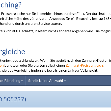
aching?
reisvergleiche nur für Homebleachings durchgeführt. Der durchschnit
hnittliche Höhe des günstigsten Angebots für ein Bleaching betrug 168 
ehandlung durch unseren Service sparen.
is von 300 € schätzt, insofern nichts anderes angeben wird. Die mögli
rgleiche
ktioniert deutschlandweit. Wenn Sie gezielt nach den Zahnarzt-Kosten in
ion
benutzen oder Sie starten selbst einen
Zahnarzt-Preisvergleich
.
e des Vergleichs finden Sie jeweils einen Link zur Vollansicht.
e-Bleaching
Stadt: Keine Auswahl
D 505237)