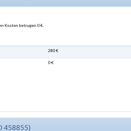
en Kosten betrugen 0 €.
280 €
0 €
D 458855)