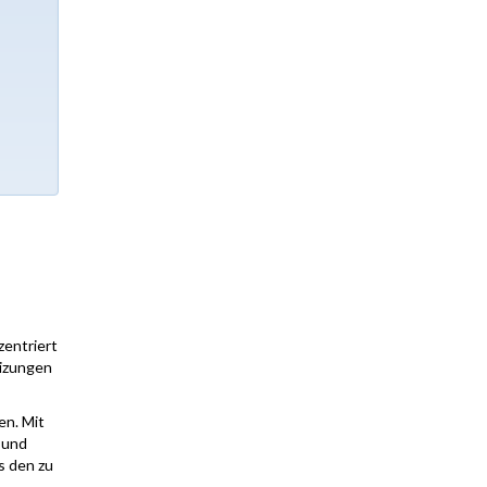
zentriert
eizungen
en. Mit
 und
s den zu