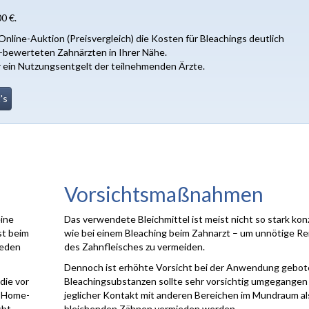
0 €.
line-Auktion (Preisvergleich) die Kosten für Bleachings deutlich
p-bewerteten Zahnärzten in Ihrer Nähe.
er ein Nutzungsentgelt der teilnehmenden Ärzte.
's
Vorsichtsmaßnahmen
eine
Das verwendete Bleichmittel ist meist nicht so stark kon
st beim
wie bei einem Bleaching beim Zahnarzt – um unnötige R
ieden
des Zahnfleisches zu vermeiden.
Dennoch ist erhöhte Vorsicht bei der Anwendung gebot
die vor
Bleachingsubstanzen sollte sehr vorsichtig umgegangen
m Home-
jeglicher Kontakt mit anderen Bereichen im Mundraum al
cht
bleichenden Zähnen vermieden werden.