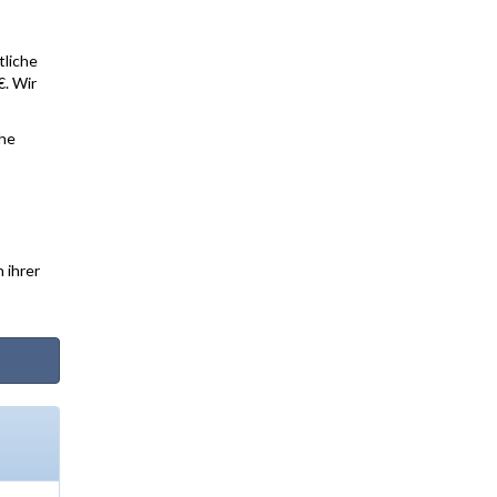
tliche
€. Wir
che
 ihrer