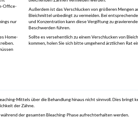
n-Office-
Außerdem ist das Verschlucken von größeren Mengen a
Bleichmittel unbedingt zu vermeiden. Bei entsprechend
hings nur
und Konzentration kann diese Vergiftung zu gravierend
Beschwerden führen.
nes Home-
Sollte es versehentlich zu einem Verschlucken von Bleich
reiben.
kommen, holen Sie sich bitte umgehend ärztlichen Rat ei
 müssen
ching-Mittels über die Behandlung hinaus nicht sinnvoll. Dies bringt k
ichkeit der Zähne.
l während der gesamten Bleaching-Phase aufrechterhalten werden.