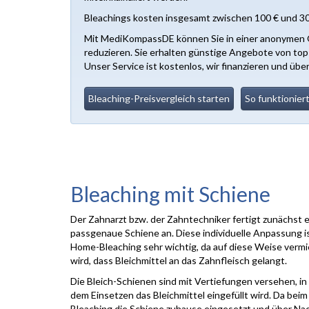
Bleachings kosten insgesamt zwischen 100 € und 30
Mit MediKompassDE können Sie in einer anonymen On
reduzieren. Sie erhalten günstige Angebote von to
Unser Service ist kostenlos, wir finanzieren und üb
Bleaching-
Preisvergleich starten
So funktioniert
Bleaching mit Schiene
Der Zahnarzt bzw. der Zahntechniker fertigt zunächst 
passgenaue Schiene an. Diese individuelle Anpassung i
Home-Bleaching sehr wichtig, da auf diese Weise verm
wird, dass Bleichmittel an das Zahnfleisch gelangt.
Die Bleich-Schienen sind mit Vertiefungen versehen, in 
dem Einsetzen das Bleichmittel eingefüllt wird. Da bei
Bleaching die Schiene zuhause eingesetzt und über Na