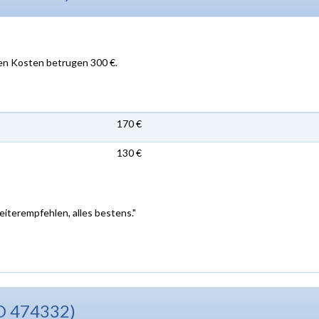
en Kosten betrugen 300 €.
170 €
130 €
eiterempfehlen, alles bestens."
D 474332)