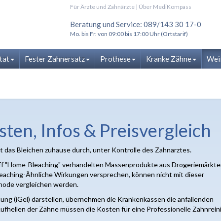
Für Ärzte und Zahnärzte
|
Über MediKompass
Beratung und Service: 089/143 30 17-0
Mo. bis Fr. von 09:00 bis 17:00 Uhr (Ortstarif)
tat
Fester Zahnersatz
Prothese
Kranke Zähne
Wei
ten, Infos & Preisvergleich
t das Bleichen zuhause durch, unter Kontrolle des Zahnarztes.
ff "Home-Bleaching" verhandelten Massenprodukte aus Drogeriemärkt
eaching-Ähnliche Wirkungen versprechen, können nicht mit dieser
hode vergleichen werden.
tung (iGel) darstellen, übernehmen die Krankenkassen die anfallenden
Aufhellen der Zähne müssen die Kosten für eine Professionelle Zahnrei