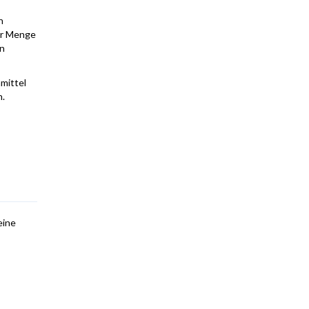
n
er Menge
en
mittel
n.
eine