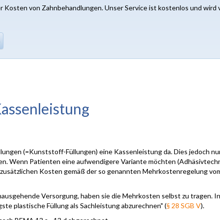
er Kosten von Zahnbehandlungen. Unser Service ist kostenlos und wird 
n
Kassenleistung
ungen (=Kunststoff-Füllungen) eine Kassenleistung da. Dies jedoch nur
en. Wenn Patienten eine aufwendigere Variante möchten (Adhäsivtechn
ie zusätzlichen Kosten gemäß der so genannten Mehrkostenregelung vo
nausgehende Versorgung, haben sie die Mehrkosten selbst zu tragen. I
gste plastische Füllung als Sachleistung abzurechnen" (
§ 28 SGB V
).