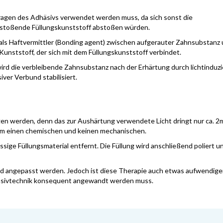
uftragen des Adhäsivs verwendet werden muss, da sich sonst die
stoßende Füllungskunststoff abstoßen würden.
 als Haftvermittler (Bonding agent) zwischen aufgerauter Zahnsubstanz
Kunststoff, der sich mit dem Füllungskunststoff verbindet.
wird die verbleibende Zahnsubstanz nach der Erhärtung durch lichtinduzi
ver Verbund stabilisiert.
en werden, denn das zur Aushärtung verwendete Licht dringt nur ca. 2
 um einen chemischen und keinen mechanischen.
ige Füllungsmaterial entfernt. Die Füllung wird anschließend poliert un
 angepasst werden. Jedoch ist diese Therapie auch etwas aufwendiger,
häsivtechnik konsequent angewandt werden muss.