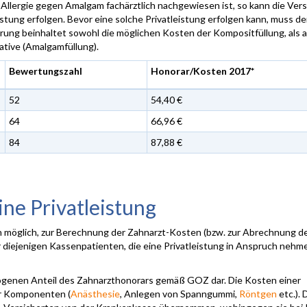
 Allergie gegen Amalgam fachärztlich nachgewiesen ist, so kann die Ve
istung erfolgen. Bevor eine solche Privatleistung erfolgen kann, muss de
ärung beinhaltet sowohl die möglichen Kosten der Kompositfüllung, als 
ative (Amalgamfüllung).
Bewertungszahl
Honorar/Kosten 2017*
52
54,40 €
64
66,96 €
84
87,88 €
ine Privatleistung
rn möglich, zur Berechnung der Zahnarzt-Kosten (bzw. zur Abrechnung d
ür diejenigen Kassenpatienten, die eine Privatleistung in Anspruch nehm
ezogenen Anteil des Zahnarzthonorars gemäß GOZ dar. Die Kosten einer
hr Komponenten (
Anästhesie
, Anlegen von Spanngummi,
Röntgen
etc.). 