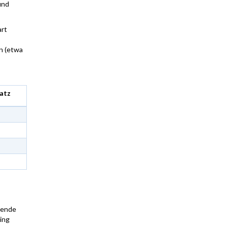
und
art
n (etwa
Satz
zende
ing