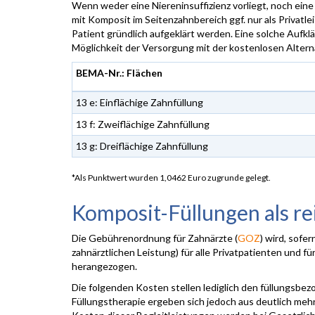
Wenn weder eine Niereninsuffizienz vorliegt, noch eine
mit Komposit im Seitenzahnbereich ggf. nur als Privatle
Patient gründlich aufgeklärt werden. Eine solche Aufkl
Möglichkeit der Versorgung mit der kostenlosen Altern
BEMA-Nr.: Flächen
13 e: Einflächige Zahnfüllung
13 f: Zweiflächige Zahnfüllung
13 g: Dreiflächige Zahnfüllung
*Als Punktwert wurden 1,0462 Euro zugrunde gelegt.
Komposit-Füllungen als re
Die Gebührenordnung für Zahnärzte (
GOZ
) wird, sofe
zahnärztlichen Leistung) für alle Privatpatienten und f
herangezogen.
Die folgenden Kosten stellen lediglich den füllungsb
Füllungstherapie ergeben sich jedoch aus deutlich me