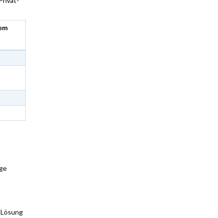
rivat-
hem
ige
e Lösung