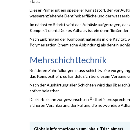
statt.
Dieser Primer ist ein spezieller Kunststoff, der vor A
wasseranziehende Dentinoberfläche und der wasserab
Im nächsten Schritt wird das Adhäsiv aufgetragen, das
Komposit dient. Dieses Adhäsiv ist ein dünnfließender 
Nach Einbringen der Kompositmaterials in die Kavität, 
Polymerisation (chemische Abbindung) als dentin-adhäsi
Mehrschichttechnik
Bei tiefen Zahnfüllungen muss schichtweise vorgegang
das Komposit ein. Es handelt sich bei diesem Vorgang
Nach der Aushärtung aller Schichten wird das überschüss
sofort belastbar.
Die Farbe kann zur gewünschten Ästhetik entsprechend
sicheren Verankerung der Füllung die notwendige Ad
Globale Informationen zum Inhalt (Disclaimer)