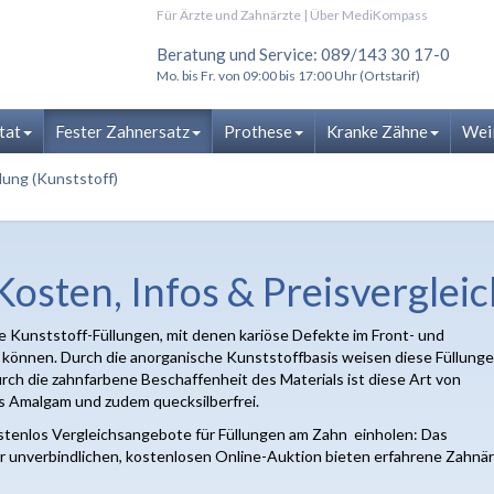
Für Ärzte und Zahnärzte
|
Über MediKompass
Beratung und Service: 089/143 30 17-0
Mo. bis Fr. von 09:00 bis 17:00 Uhr (Ortstarif)
tat
Fester Zahnersatz
Prothese
Kranke Zähne
Wei
lung (Kunststoff)
osten, Infos & Preisvergleic
 Kunststoff-Füllungen, mit denen kariöse Defekte im Front- und
können. Durch die anorganische Kunststoffbasis weisen diese Füllung
urch die zahnfarbene Beschaffenheit des Materials ist diese Art von
als Amalgam und zudem quecksilberfrei.
enlos Vergleichsangebote für Füllungen am Zahn einholen: Das
er unverbindlichen, kostenlosen Online-Auktion bieten erfahrene Zahnä