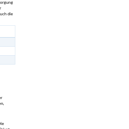
rsorgung
r
auch die
er
en,
Die