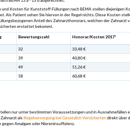
ach BEMA 13 a - 13 d abgerechnet.
 und Kosten für Kunststoff-Füllungen nach BEMA stellen diejenigen K
t. Als Patient sehen Sie hiervon in der Regel nichts. Diese Kosten stel
üllungsbezogenen Anteil des Zahnarzthonorars, welchen der Zahnarzt v
sicherten erstattet bekommt.
g
Bewertungszahl
Honorar/Kosten 2017*
32
33,48 €
39
40,80 €
49
51,26 €
58
60,68 €
ellen nur unter bestimmten Voraussetzungen und in Ausnahmefällen e
 Zahnarzt als
Regelversorgung bei Gesetzlich Versicherten
direkt über d
ie gegen Amalgam oder Niereninsuffizienz
.