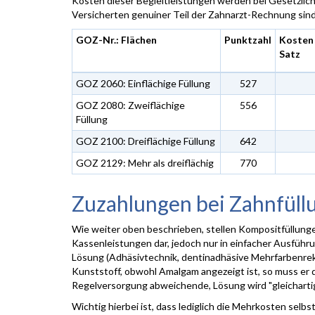
Kosten dieser Begleitleistungen werden bei Gesetzlic
Versicherten genuiner Teil der Zahnarzt-Rechnung sind
GOZ-Nr.: Flächen
Punktzahl
Kosten 
Satz
GOZ 2060: Einflächige Füllung
527
GOZ 2080: Zweiflächige
556
Füllung
GOZ 2100: Dreiflächige Füllung
642
GOZ 2129: Mehr als dreiflächig
770
Zuzahlungen bei Zahnfüll
Wie weiter oben beschrieben, stellen Kompositfüllung
Kassenleistungen dar, jedoch nur in einfacher Ausführu
Lösung (Adhäsivtechnik, dentinadhäsive Mehrfarbenrek
Kunststoff, obwohl Amalgam angezeigt ist, so muss er d
Regelversorgung abweichende, Lösung wird "gleichart
Wichtig hierbei ist, dass lediglich die Mehrkosten sel