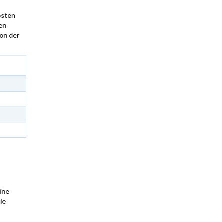
osten
len
on der
ine
ie