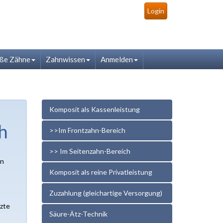
Login
ße Zähne
Zahnwissen
Anmelden
Komposit als Kassenleistung
h
>>Im Frontzahn-Bereich
>> Im Seitenzahn-Bereich
en
Komposit als reine Privatleistung
Zuzahlung (gleichartige Versorgung)
rzte
Säure-Ätz-Technik