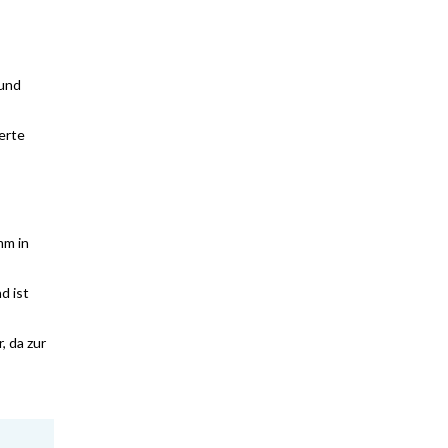
 und
erte
mm in
d ist
 da zur