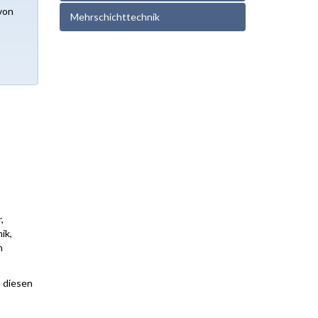
von
Mehrschichttechnik
,
ik,
m
n diesen