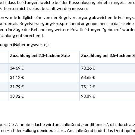
uch, dass Leistungen, welche bei der Kassenlösung ohnehin angefallen 
Patienten nicht selbst bezahlt werden müssen.
en wurde lediglich eine von der Regelversorgung abweichende Füllungs
wurden als Regelversorgung-Entsprechend angenommen, so dass keine
nn im Zuge der Behandlung weitere Privatleistungen "gebucht" würde
Zuzahlung entsprechend.
llungen (Näherungswerte):
Zuzahlung bei 2,3-fachem Satz
Zuzahlung bei 3,5-fachem 
34,69 €
70,26 €
31,12 €
68,65 €
31,79 €
75,12 €
38,92 €
90,89 €
s. Die Zahnoberfläche wird anschließend „konditioniert“, d.h. durch ät
n Halt der Füllung demineralisiert. Anschließend findet das Dentinprim