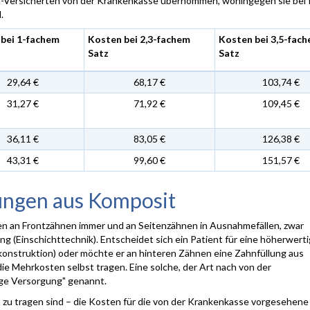
h-Versicherten von der Krankenkasse übernommen, wohingegen sie bei P
.
bei 1-fachem
Kosten bei 2,3-fachem
Kosten bei 3,5-fac
Satz
Satz
29,64 €
68,17 €
103,74 €
31,27 €
71,92 €
109,45 €
36,11 €
83,05 €
126,38 €
43,31 €
99,60 €
151,57 €
ungen aus Komposit
en an Frontzähnen immer und an Seitenzähnen in Ausnahmefällen, zwar
ng (Einschichttechnik). Entscheidet sich ein Patient für eine höherwert
onstruktion) oder möchte er an hinteren Zähnen eine Zahnfüllung aus
ie Mehrkosten selbst tragen. Eine solche, der Art nach von der
ige Versorgung" genannt.
bst zu tragen sind – die Kosten für die von der Krankenkasse vorgesehen