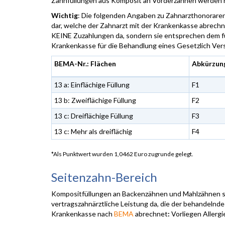
Zahnfüllungen aus Komposit an Vorderzähnen werden n
Wichtig
: Die folgenden Angaben zu Zahnarzthonoraren
dar, welche der Zahnarzt mit der Krankenkasse abrechne
KEINE Zuzahlungen da, sondern sie entsprechen dem f
Krankenkasse für die Behandlung eines Gesetzlich Ver
BEMA-Nr.: Flächen
Abkürzun
13 a: Einflächige Füllung
F1
13 b: Zweiflächige Füllung
F2
13 c: Dreiflächige Füllung
F3
13 c: Mehr als dreiflächig
F4
*Als Punktwert wurden 1,0462 Euro zugrunde gelegt.
Seitenzahn-Bereich
Kompositfüllungen an Backenzähnen und Mahlzähnen st
vertragszahnärztliche Leistung da, die der behandelnde
Krankenkasse nach
BEMA
abrechnet
:
Vorliegen Allerg